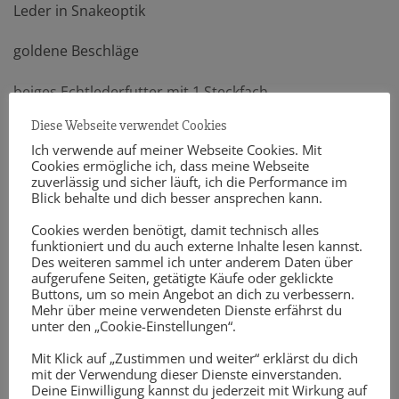
Leder in Snakeoptik
goldene Beschläge
beiges Echtlederfutter mit 1 Steckfach
Diese Webseite verwendet Cookies
verstärkter Boden mit Schmutzfüßchen
Ich verwende auf meiner Webseite Cookies. Mit
Cookies ermögliche ich, dass meine Webseite
Grifflänge 33 cm
zuverlässig und sicher läuft, ich die Performance im
Blick behalte und dich besser ansprechen kann.
Weite 24 cm, Höhe 16 cm Tiefe 9 cm
Cookies werden benötigt, damit technisch alles
funktioniert und du auch externe Inhalte lesen kannst.
Die Weite oben kann mit dem Zugband variiert werden
Des weiteren sammel ich unter anderem Daten über
Der dazu passende Gürtel kostet 49,- Euro
aufgerufene Seiten, getätigte Käufe oder geklickte
Buttons, um so mein Angebot an dich zu verbessern.
Er ist verstellbar bis ca 100 cm und kann auch
Mehr über meine verwendeten Dienste erfährst du
oversized getragen werden
unter den „Cookie-Einstellungen“.
Mit Klick auf „Zustimmen und weiter“ erklärst du dich
mit der Verwendung dieser Dienste einverstanden.
Deine Einwilligung kannst du jederzeit mit Wirkung auf