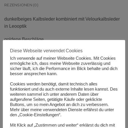
REZENSIONEN (0)
dunkelbeiges Kalbsleder kombiniert mit Velourkalbsleder
in Leooptik
goldene Beschläge
Diese Webseite verwendet Cookies
Lederstrippen mit Steckverschluss
Ich verwende auf meiner Webseite Cookies. Mit Cookies
ermögliche ich, dass meine Webseite zuverlässig und
rosa Echtlederfutter
sicher läuft, ich die Performance im Blick behalte und dich
besser ansprechen kann.
verstärkter Boden mit Schmutzfüßchen
Cookies werden benötigt, damit technisch alles
funktioniert und du auch externe Inhalte lesen kannst. Des
Grifflänge 25 cm
weiteren sammel ich unter anderem Daten über
aufgerufene Seiten, getätigte Käufe oder geklickte
verstellbarer Trägergurt
Buttons, um so mein Angebot an dich zu verbessern.
Mehr über meine verwendeten Dienste erfährst du unter
den „Cookie-Einstellungen“.
Magnetverschluss
Mit Klick auf „Zustimmen und weiter“ erklärst du dich mit