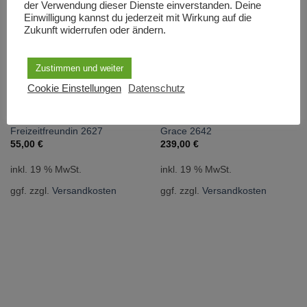
der Verwendung dieser Dienste einverstanden. Deine
Weite 23 cm, Höhe 17 cm Tiefe 10 cm
Einwilligung kannst du jederzeit mit Wirkung auf die
Zukunft widerrufen oder ändern.
ÄHNLICHE PRODUKTE
Zustimmen und weiter
Cookie Einstellungen
Datenschutz
NICHT VORRÄTIG
NICHT VORRÄTIG
PRODUKTARCHIV
PRODUKTARCHIV
Freizeitfreundin 2627
Grace 2642
55,00
€
239,00
€
inkl. 19 % MwSt.
inkl. 19 % MwSt.
ggf. zzgl.
Versandkosten
ggf. zzgl.
Versandkosten